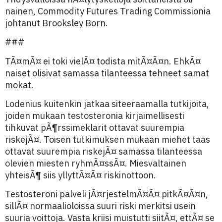
nainen, Commodity Futures Trading Commissionia
johtanut Brooksley Born.
###
TÃ¤mÃ¤ ei toki vielÃ¤ todista mitÃ¤Ã¤n. EhkÃ¤
naiset olisivat samassa tilanteessa tehneet samat
mokat.
Lodenius kuitenkin jatkaa siteeraamalla tutkijoita,
joiden mukaan testosteronia kirjaimellisesti
tihkuvat pÃ¶rssimeklarit ottavat suurempia
riskejÃ¤. Toisen tutkimuksen mukaan miehet taas
ottavat suurempia riskejÃ¤ samassa tilanteessa
olevien miesten ryhmÃ¤ssÃ¤. Miesvaltainen
yhteisÃ¶ siis yllyttÃ¤Ã¤ riskinottoon.
Testosteroni palveli jÃ¤rjestelmÃ¤Ã¤ pitkÃ¤Ã¤n,
sillÃ¤ normaalioloissa suuri riski merkitsi usein
suuria voittoja. Vasta kriisi muistutti siitÃ¤, ettÃ¤ se