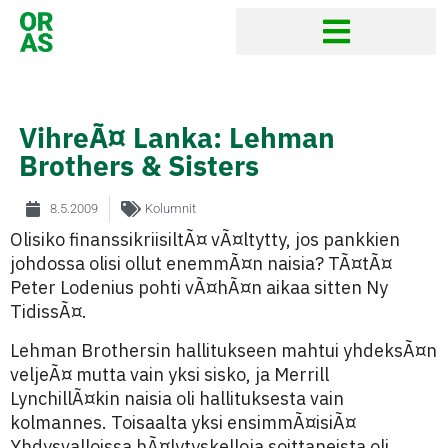
VihreÃ¤ Lanka: Lehman
Brothers & Sisters
8.5.2009
Kolumnit
Olisiko finanssikriisiltÃ¤ vÃ¤ltytty, jos pankkien
johdossa olisi ollut enemmÃ¤n naisia? TÃ¤tÃ¤
Peter Lodenius pohti vÃ¤hÃ¤n aikaa sitten Ny
TidissÃ¤.
Lehman Brothersin hallitukseen mahtui yhdeksÃ¤n
veljeÃ¤ mutta vain yksi sisko, ja Merrill
LynchillÃ¤kin naisia oli hallituksesta vain
kolmannes. Toisaalta yksi ensimmÃ¤isiÃ¤
Yhdysvalloissa hÃ¤lytyskelloja soittaneista oli