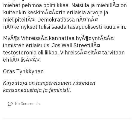
miehet pehmoa politiikkaa. Naisilla ja miehillÃ¤ on
kuitenkin keskimÃ¤Ã¤rin erilaisia arvoja ja
mielipiteitÃ¤. Demokratiassa nÃ¤mÃ¤
nÃ¤kemykset tulisi saada tasapuolisesti kuuluviin.
MyÃ¶s VihreissÃ¤ kannattaa hyÃ¶dyntÃ¤Ã¤
ihmisten erilaisuus. Jos Wall StreetillÃ¤
testosteronia oli liikaa, VihreissÃ¤ sitÃ¤ tarvitaan
ehkÃ¤ lisÃ¤Ã¤.
Oras Tynkkynen
Kirjoittaja on tamperelainen Vihreiden
kansanedustaja ja feministi.
No Comments