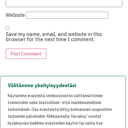
Website
Save my name, email, and website in this
browser for the next time I comment.
Välitämme yksityisyydestäsi
EDELLINEN
SEURAAVA
Käytämme evästeitä verkkosivuston välttämättömiin
Tukijalista 2009
VihreÃ¤ Tampere: RÃ¤ksyttÃ¤vÃ¤ rakki vai harmiton sylikoira?
toimintoihin sekä tilastollisiin- että markkinoinnillisiin
tarkoituksiin. Osa evästeistä liittyy kolmansien osapuolten
tarjoamiin palveluihin. Klikkaamalla ‘Hyväksy’ osoitat
På svenska
In English
hyväksyväsi kaikkien evästeiden käytön tai valita itse