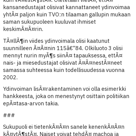
kansanedustajat olisivat kannattaneet ydinvoimaa
yhtÃ¤ paljon kuin TVO:n tilaaman gallupin mukaan
saman sukupuoleen kuuluvat ihmiset
keskimÃ¤Ã¤rin.
TÃ¤llÃ¶in viides ydinvoimala olisi kaatunut
suunnilleen Ã¤Ã¤nin 115â€“84. Olkiluoto 3 olisi
mennyt nurin myÃ¶s siinÃ¤ tapauksessa, ettÃ¤
nais- ja miesedustajat olisivat Ã¤Ã¤nestÃ¤neet
samassa suhteessa kuin todellisuudessa vuonna
2002.
Ydinvoiman lisÃ¤rakentaminen voi olla esimerkki
hankkeesta, joka on menestynyt osittain politiikan
epÃ¤tasa-arvon takia.
###
Sukupuoli ei tietenkÃ¤Ã¤n sanele kenenkÃ¤Ã¤n
kÃ¤ytÃ¶stÃ¤. Naiset voivat tehdÃ¤ machoa ja