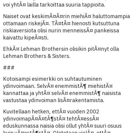
voi yhtÃ¤ lailla tarkoittaa suuria tappioita.
Naiset ovat keskimÃ¤Ã¤rin miehiÃ¤ haluttomampia
ottamaan riskejÃ¤. TÃ¤tÃ¤ hienosti kutsuttuna
riskiaversiota olisi nurin menneissÃ¤ pankeissa
kaivattu kipeÃ¤sti.
EhkÃ¤ Lehman Brothersin olisikin pitÃ¤nyt olla
Lehman Brothers & Sisters.
###
Kotoisampi esimerkki on suhtautuminen
ydinvoimaan. SelvÃ¤ enemmistÃ¶ miehistÃ¤
kannattaa ja yhtÃ¤ selvÃ¤ enemmistÃ¶ naisista
vastustaa ydinvoiman lisÃ¤rakentamista.
Kuvitellaan hetken, ettÃ¤ vuoden 2002
ydinvoimapÃ¤Ã¤tÃ¶stÃ¤ tehtÃ¤essÃ¤
eduskunnassa naisia olisi ollut yhtÃ¤ suuri osuus
kuin vÃ¤estÃ¶stÃ¤. Oletetaan vielÃ¤, ettÃ¤