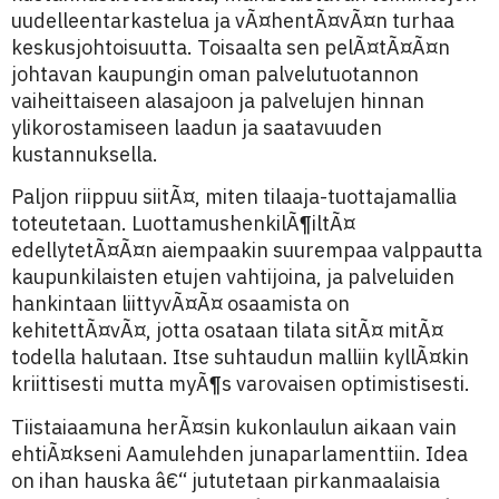
uudelleentarkastelua ja vÃ¤hentÃ¤vÃ¤n turhaa
keskusjohtoisuutta. Toisaalta sen pelÃ¤tÃ¤Ã¤n
johtavan kaupungin oman palvelutuotannon
vaiheittaiseen alasajoon ja palvelujen hinnan
ylikorostamiseen laadun ja saatavuuden
kustannuksella.
Paljon riippuu siitÃ¤, miten tilaaja-tuottajamallia
toteutetaan. LuottamushenkilÃ¶iltÃ¤
edellytetÃ¤Ã¤n aiempaakin suurempaa valppautta
kaupunkilaisten etujen vahtijoina, ja palveluiden
hankintaan liittyvÃ¤Ã¤ osaamista on
kehitettÃ¤vÃ¤, jotta osataan tilata sitÃ¤ mitÃ¤
todella halutaan. Itse suhtaudun malliin kyllÃ¤kin
kriittisesti mutta myÃ¶s varovaisen optimistisesti.
Tiistaiaamuna herÃ¤sin kukonlaulun aikaan vain
ehtiÃ¤kseni Aamulehden junaparlamenttiin. Idea
on ihan hauska â€“ jututetaan pirkanmaalaisia