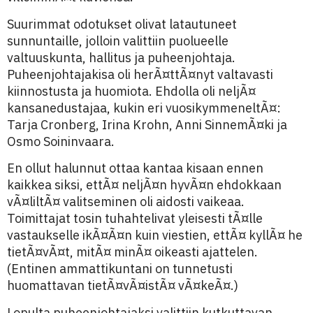
Suurimmat odotukset olivat latautuneet
sunnuntaille, jolloin valittiin puolueelle
valtuuskunta, hallitus ja puheenjohtaja.
Puheenjohtajakisa oli herÃ¤ttÃ¤nyt valtavasti
kiinnostusta ja huomiota. Ehdolla oli neljÃ¤
kansanedustajaa, kukin eri vuosikymmeneltÃ¤:
Tarja Cronberg, Irina Krohn, Anni SinnemÃ¤ki ja
Osmo Soininvaara.
En ollut halunnut ottaa kantaa kisaan ennen
kaikkea siksi, ettÃ¤ neljÃ¤n hyvÃ¤n ehdokkaan
vÃ¤liltÃ¤ valitseminen oli aidosti vaikeaa.
Toimittajat tosin tuhahtelivat yleisesti tÃ¤lle
vastaukselle ikÃ¤Ã¤n kuin viestien, ettÃ¤ kyllÃ¤ he
tietÃ¤vÃ¤t, mitÃ¤ minÃ¤ oikeasti ajattelen.
(Entinen ammattikuntani on tunnetusti
huomattavan tietÃ¤vÃ¤istÃ¤ vÃ¤keÃ¤.)
Lopulta puheenjohtajaksi valittiin kutkuttavan