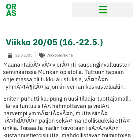
Viikko 20/05 (16.-22.5.)
22.5.2005
Viikkopäiväkirja
MaanantaipÃ¤ivÃ¤ vierÃ¤hti kaupunginvaltuuston
seminaarissa Murikan opistolla. Tuttuun tapaan
ohjelmassa oli tukku alustuksia, vÃ¤hÃ¤n
ryhmÃ¤tÃ¶itÃ¤ ja jonkin verran keskusteluakin.
Eniten puhutti kaupungin uusi tilaaja-tuottajamalli.
Harva tuntuu sitÃ¤ hahmottavan ja vielÃ¤
harvempi ymmÃ¤rtÃ¤vÃ¤n, mutta siinÃ¤
nÃ¤hdÃ¤Ã¤n paljon sekÃ¤ mahdollisuuksia ettÃ¤
uhkia. Toisaalta mallin toivotaan lisÃ¤Ã¤vÃ¤n
kustannustietoisuutta, mahdollistavan toimintojen