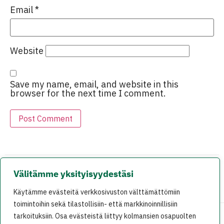
Email
*
Website
Save my name, email, and website in this
browser for the next time I comment.
Välitämme yksityisyydestäsi
EDELLINEN
SEURAAVA
Käytämme evästeitä verkkosivuston välttämättömiin
Viikko 19/05 (9.-15.5.)
VihreÃ¤ Lanka: Ilta BollnÃ¤sissÃ¤
toimintoihin sekä tilastollisiin- että markkinoinnillisiin
tarkoituksiin. Osa evästeistä liittyy kolmansien osapuolten