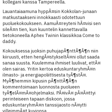
kollegani kanssa Tampereella.
Lauantaiaamuna hyppÃ¤sin Kokkolan-junaan
matkustaakseni innokkaasti odotettuun
puoluekokoukseen. AamuÃ¤reyteni hÃ¤visi sen
sileÃ¤n tien, kun kuuntelin kannettavalla
tietokoneella Aphex Twinin klassikkoa Come to
daddy.
Kokouksessa juoksin puhujapÃ¶nttÃ¶Ã¶n niin
kiiruusti, etten hengÃ¤stykseltÃ¤ni ollut saada
sanaa suusta. Kuulemma ihmiset luulivat, ettÃ¤
olen sairas. Yritin kertoa eduskuntaryhmÃ¤n
ilmasto- ja energiapoliittisesta tyÃ¶stÃ¤.
MyÃ¶hemmin kipusin pÃ¶nttÃ¶Ã¶n
kommentoimaan luonnosta puolueen
tyÃ¶elÃ¤mÃ¤ohjelmaksi. PÃ¤ivÃ¤ pÃ¤Ã¤ttyi
perinteiseen tapaan diskoon, jossa
eduskuntaryhmÃ¤n tanssijaosto nÃ¤ytti
villeimmÃ¤t kuvionsa.