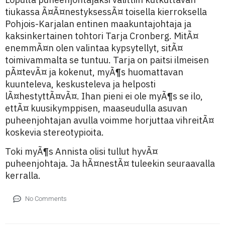
tiukassa Ã¤Ã¤nestyksessÃ¤ toisella kierroksella
Pohjois-Karjalan entinen maakuntajohtaja ja
kaksinkertainen tohtori Tarja Cronberg. MitÃ¤
enemmÃ¤n olen valintaa kypsytellyt, sitÃ¤
toimivammalta se tuntuu. Tarja on paitsi ilmeisen
pÃ¤tevÃ¤ ja kokenut, myÃ¶s huomattavan
kuunteleva, keskusteleva ja helposti
lÃ¤hestyttÃ¤vÃ¤. Ihan pieni ei ole myÃ¶s se ilo,
ettÃ¤ kuusikymppisen, maaseudulla asuvan
puheenjohtajan avulla voimme horjuttaa vihreitÃ¤
koskevia stereotypioita.
Toki myÃ¶s Annista olisi tullut hyvÃ¤
puheenjohtaja. Ja hÃ¤nestÃ¤ tuleekin seuraavalla
kerralla.
No Comments