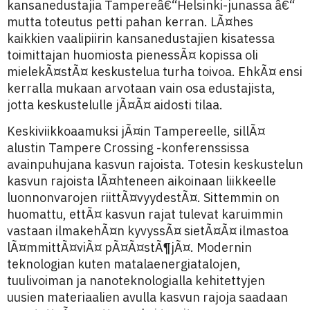
kansanedustajia Tampereâ€“Helsinki-junassa â€“
mutta toteutus petti pahan kerran. LÃ¤hes
kaikkien vaalipiirin kansanedustajien kisatessa
toimittajan huomiosta pienessÃ¤ kopissa oli
mielekÃ¤stÃ¤ keskustelua turha toivoa. EhkÃ¤ ensi
kerralla mukaan arvotaan vain osa edustajista,
jotta keskustelulle jÃ¤Ã¤ aidosti tilaa.
Keskiviikkoaamuksi jÃ¤in Tampereelle, sillÃ¤
alustin Tampere Crossing -konferenssissa
avainpuhujana kasvun rajoista. Totesin keskustelun
kasvun rajoista lÃ¤hteneen aikoinaan liikkeelle
luonnonvarojen riittÃ¤vyydestÃ¤. Sittemmin on
huomattu, ettÃ¤ kasvun rajat tulevat karuimmin
vastaan ilmakehÃ¤n kyvyssÃ¤ sietÃ¤Ã¤ ilmastoa
lÃ¤mmittÃ¤viÃ¤ pÃ¤Ã¤stÃ¶jÃ¤. Modernin
teknologian kuten matalaenergiatalojen,
tuulivoiman ja nanoteknologialla kehitettyjen
uusien materiaalien avulla kasvun rajoja saadaan