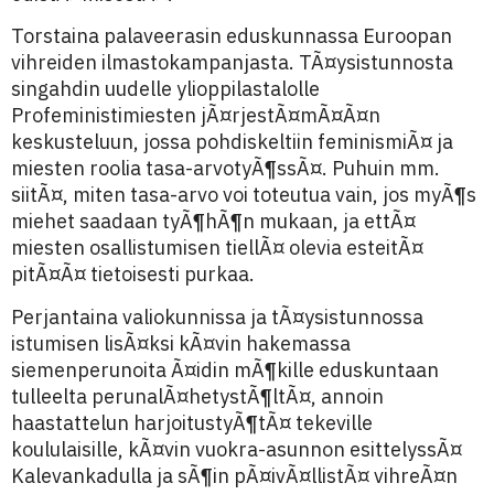
Torstaina palaveerasin eduskunnassa Euroopan
vihreiden ilmastokampanjasta. TÃ¤ysistunnosta
singahdin uudelle ylioppilastalolle
Profeministimiesten jÃ¤rjestÃ¤mÃ¤Ã¤n
keskusteluun, jossa pohdiskeltiin feminismiÃ¤ ja
miesten roolia tasa-arvotyÃ¶ssÃ¤. Puhuin mm.
siitÃ¤, miten tasa-arvo voi toteutua vain, jos myÃ¶s
miehet saadaan tyÃ¶hÃ¶n mukaan, ja ettÃ¤
miesten osallistumisen tiellÃ¤ olevia esteitÃ¤
pitÃ¤Ã¤ tietoisesti purkaa.
Perjantaina valiokunnissa ja tÃ¤ysistunnossa
istumisen lisÃ¤ksi kÃ¤vin hakemassa
siemenperunoita Ã¤idin mÃ¶kille eduskuntaan
tulleelta perunalÃ¤hetystÃ¶ltÃ¤, annoin
haastattelun harjoitustyÃ¶tÃ¤ tekeville
koululaisille, kÃ¤vin vuokra-asunnon esittelyssÃ¤
Kalevankadulla ja sÃ¶in pÃ¤ivÃ¤llistÃ¤ vihreÃ¤n