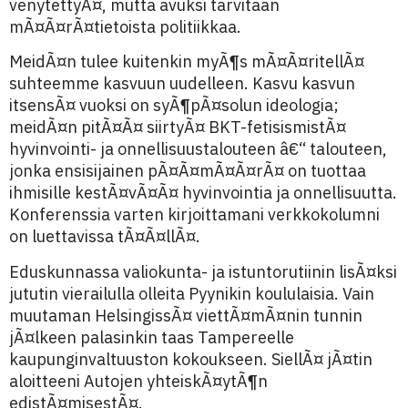
venytettyÃ¤, mutta avuksi tarvitaan
mÃ¤Ã¤rÃ¤tietoista politiikkaa.
MeidÃ¤n tulee kuitenkin myÃ¶s mÃ¤Ã¤ritellÃ¤
suhteemme kasvuun uudelleen. Kasvu kasvun
itsensÃ¤ vuoksi on syÃ¶pÃ¤solun ideologia;
meidÃ¤n pitÃ¤Ã¤ siirtyÃ¤ BKT-fetisismistÃ¤
hyvinvointi- ja onnellisuustalouteen â€“ talouteen,
jonka ensisijainen pÃ¤Ã¤mÃ¤Ã¤rÃ¤ on tuottaa
ihmisille kestÃ¤vÃ¤Ã¤ hyvinvointia ja onnellisuutta.
Konferenssia varten kirjoittamani verkkokolumni
on luettavissa tÃ¤Ã¤llÃ¤.
Eduskunnassa valiokunta- ja istuntorutiinin lisÃ¤ksi
jututin vierailulla olleita Pyynikin koululaisia. Vain
muutaman HelsingissÃ¤ viettÃ¤mÃ¤nin tunnin
jÃ¤lkeen palasinkin taas Tampereelle
kaupunginvaltuuston kokoukseen. SiellÃ¤ jÃ¤tin
aloitteeni Autojen yhteiskÃ¤ytÃ¶n
edistÃ¤misestÃ¤.