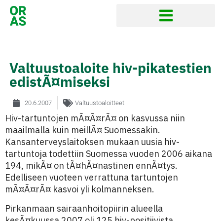
Valtuustoaloite hiv-pikatestien
edistÃ¤miseksi
20.6.2007
Valtuustoaloitteet
Hiv-tartuntojen mÃ¤Ã¤rÃ¤ on kasvussa niin
maailmalla kuin meillÃ¤ Suomessakin.
Kansanterveyslaitoksen mukaan uusia hiv-
tartuntoja todettiin Suomessa vuoden 2006 aikana
194, mikÃ¤ on tÃ¤hÃ¤nastinen ennÃ¤tys.
Edelliseen vuoteen verrattuna tartuntojen
mÃ¤Ã¤rÃ¤ kasvoi yli kolmanneksen.
Pirkanmaan sairaanhoitopiirin alueella
kesÃ¤kuussa 2007 oli 125 hiv-positiivista