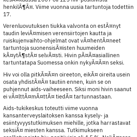
henkilÃ¶Ã¤. Viime vuonna uusia tartuntoja todettiin
17.
Verenluovutuksen tiukka valvonta on estÃ¤nyt
taudin leviÃ¤misen verensiirtojen kautta ja
ruiskujenvaihto-ohjelmat ovat vÃ¤hentÃ¤neet
tartuntoja suonensisÃ¤isten huumeiden
kÃ¤ytÃ¶stÃ¤ selvÃ¤sti. Hivin pÃ¤Ã¤asiallinen
tartuntatapa Suomessa onkin nykyÃ¤Ã¤n seksi.
Hiv voi olla pitkÃ¤Ã¤n oireeton, eikÃ¤ oireita usein
osata yhdistÃ¤Ã¤ tautiin ennen, kuin se on
puhjennut aids-vaiheeseen. Siksi moni hivin saanut
ei vÃ¤lttÃ¤mÃ¤ttÃ¤ tiedÃ¤ tartunnastaan.
Aids-tukikeskus toteutti viime vuonna
kansanterveyslaitoksen kanssa kysely- ja
esiintyvyystutkimuksen miehille, jotka harrastavat
seksiÃ¤ miesten kanssa. Tutkimukseen