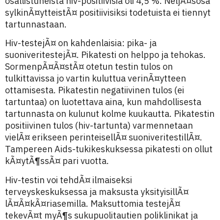
osallistuneista hiv-positiivisia oli 4,5 %. NeljÃ¤sosa
sylkinÃ¤ytteistÃ¤ positiivisiksi todetuista ei tiennyt
tartunnastaan.
Hiv-testejÃ¤ on kahdenlaisia: pika- ja
suoniveritestejÃ¤. Pikatesti on helppo ja tehokas.
SormenpÃ¤Ã¤stÃ¤ otetun testin tulos on
tulkittavissa jo vartin kuluttua verinÃ¤ytteen
ottamisesta. Pikatestin negatiivinen tulos (ei
tartuntaa) on luotettava aina, kun mahdollisesta
tartunnasta on kulunut kolme kuukautta. Pikatestin
positiivinen tulos (hiv-tartunta) varmennetaan
vielÃ¤ erikseen perinteisellÃ¤ suoniveritestillÃ¤.
Tampereen Aids-tukikeskuksessa pikatesti on ollut
kÃ¤ytÃ¶ssÃ¤ pari vuotta.
Hiv-testin voi tehdÃ¤ ilmaiseksi
terveyskeskuksessa ja maksusta yksityisillÃ¤
lÃ¤Ã¤kÃ¤riasemilla. Maksuttomia testejÃ¤
tekevÃ¤t myÃ¶s sukupuolitautien poliklinikat ja