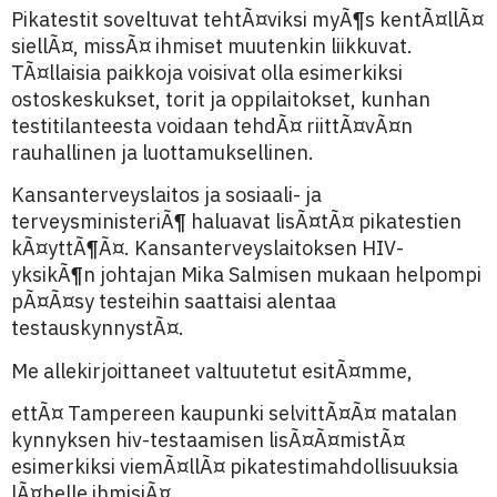
Pikatestit soveltuvat tehtÃ¤viksi myÃ¶s kentÃ¤llÃ¤
siellÃ¤, missÃ¤ ihmiset muutenkin liikkuvat.
TÃ¤llaisia paikkoja voisivat olla esimerkiksi
ostoskeskukset, torit ja oppilaitokset, kunhan
testitilanteesta voidaan tehdÃ¤ riittÃ¤vÃ¤n
rauhallinen ja luottamuksellinen.
Kansanterveyslaitos ja sosiaali- ja
terveysministeriÃ¶ haluavat lisÃ¤tÃ¤ pikatestien
kÃ¤yttÃ¶Ã¤. Kansanterveyslaitoksen HIV-
yksikÃ¶n johtajan Mika Salmisen mukaan helpompi
pÃ¤Ã¤sy testeihin saattaisi alentaa
testauskynnystÃ¤.
Me allekirjoittaneet valtuutetut esitÃ¤mme,
ettÃ¤ Tampereen kaupunki selvittÃ¤Ã¤ matalan
kynnyksen hiv-testaamisen lisÃ¤Ã¤mistÃ¤
esimerkiksi viemÃ¤llÃ¤ pikatestimahdollisuuksia
lÃ¤helle ihmisiÃ¤.