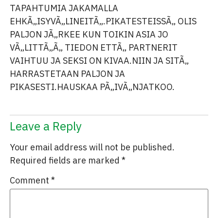
TAPAHTUMIA JAKAMALLA
EHKÃ„ISYVÃ„LINEITÃ„.PIKATESTEISSÃ„ OLIS
PALJON JÃ„RKEE KUN TOIKIN ASIA JO
VÃ„LITTÃ„Ã„ TIEDON ETTÃ„ PARTNERIT
VAIHTUU JA SEKSI ON KIVAA.NIIN JA SITÃ„
HARRASTETAAN PALJON JA
PIKASESTI.HAUSKAA PÃ„IVÃ„NJATKOO.
Leave a Reply
Your email address will not be published.
Required fields are marked
*
Comment
*