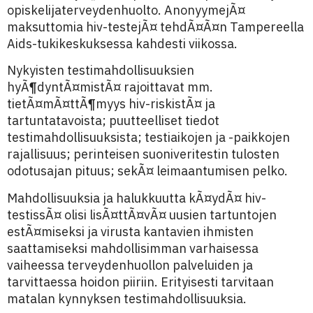
opiskelijaterveydenhuolto. AnonyymejÃ¤
maksuttomia hiv-testejÃ¤ tehdÃ¤Ã¤n Tampereella
Aids-tukikeskuksessa kahdesti viikossa.
Nykyisten testimahdollisuuksien
hyÃ¶dyntÃ¤mistÃ¤ rajoittavat mm.
tietÃ¤mÃ¤ttÃ¶myys hiv-riskistÃ¤ ja
tartuntatavoista; puutteelliset tiedot
testimahdollisuuksista; testiaikojen ja -paikkojen
rajallisuus; perinteisen suoniveritestin tulosten
odotusajan pituus; sekÃ¤ leimaantumisen pelko.
Mahdollisuuksia ja halukkuutta kÃ¤ydÃ¤ hiv-
testissÃ¤ olisi lisÃ¤ttÃ¤vÃ¤ uusien tartuntojen
estÃ¤miseksi ja virusta kantavien ihmisten
saattamiseksi mahdollisimman varhaisessa
vaiheessa terveydenhuollon palveluiden ja
tarvittaessa hoidon piiriin. Erityisesti tarvitaan
matalan kynnyksen testimahdollisuuksia.