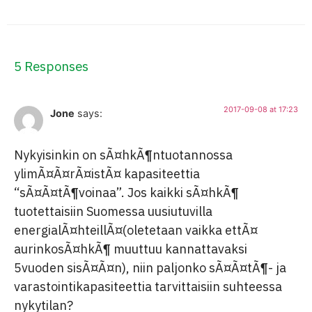
5 Responses
2017-09-08 at 17:23
Jone
says:
Nykyisinkin on sÃ¤hkÃ¶ntuotannossa
ylimÃ¤Ã¤rÃ¤istÃ¤ kapasiteettia
“sÃ¤Ã¤tÃ¶voinaa”. Jos kaikki sÃ¤hkÃ¶
tuotettaisiin Suomessa uusiutuvilla
energialÃ¤hteillÃ¤(oletetaan vaikka ettÃ¤
aurinkosÃ¤hkÃ¶ muuttuu kannattavaksi
5vuoden sisÃ¤Ã¤n), niin paljonko sÃ¤Ã¤tÃ¶- ja
varastointikapasiteettia tarvittaisiin suhteessa
nykytilan?