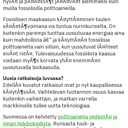
hyvÃ¤ ja pÃ¤Ã¤stÃ¶t jÃ¤Ã¤vÃ¤t alemmaksi kuin
muilla fossiilisilla polttoaineilla.
Fossiilisen maakaasun kÃ¤yttÃ¤minen tuulen
sÃ¤Ã¤tÃ¶voimana voi tuntua nurinkuriselta. On
kuitenkin parempi tuottaa uusiutuvaa energiaa aina
kuin mahdollista â€“ ja kÃ¤yttÃ¤Ã¤ fossiilisia
polttoaineita vain silloin, kun uusiutuvat lÃ¤hteet
eivÃ¤t riitÃ¤. Tulevaisuudessa fossiilista kaasua
voidaan myÃ¶s korvata yhÃ¤ enemmÃ¤n
uusiutuvalla biokaasulla.
Uusia ratkaisuja luvassa?
EdellÃ¤ kuvatut ratkaisut ovat jo nyt kaupallisessa
kÃ¤ytÃ¶ssÃ¤. Vaihtelevan tuotannon osuus kasvaa
kuitenkin vaiheittain, ja matkan varrella
markkinoille tullee uutta teknologiaa.
Suomessa on kehitetty
polttoaineita vedestÃ¤ ja
ilman hiilidioksidista
. Runsasta tuuli- ja