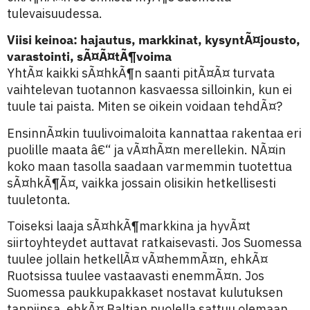
tulevaisuudessa.
Viisi keinoa: hajautus, markkinat, kysyntÃ¤jousto,
varastointi, sÃ¤Ã¤tÃ¶voima
YhtÃ¤ kaikki sÃ¤hkÃ¶n saanti pitÃ¤Ã¤ turvata
vaihtelevan tuotannon kasvaessa silloinkin, kun ei
tuule tai paista. Miten se oikein voidaan tehdÃ¤?
EnsinnÃ¤kin tuulivoimaloita kannattaa rakentaa eri
puolille maata â€“ ja vÃ¤hÃ¤n merellekin. NÃ¤in
koko maan tasolla saadaan varmemmin tuotettua
sÃ¤hkÃ¶Ã¤, vaikka jossain olisikin hetkellisesti
tuuletonta.
Toiseksi laaja sÃ¤hkÃ¶markkina ja hyvÃ¤t
siirtoyhteydet auttavat ratkaisevasti. Jos Suomessa
tuulee jollain hetkellÃ¤ vÃ¤hemmÃ¤n, ehkÃ¤
Ruotsissa tuulee vastaavasti enemmÃ¤n. Jos
Suomessa paukkupakkaset nostavat kulutuksen
tappiinsa, ehkÃ¤ Baltian puolella sattuu olemaan