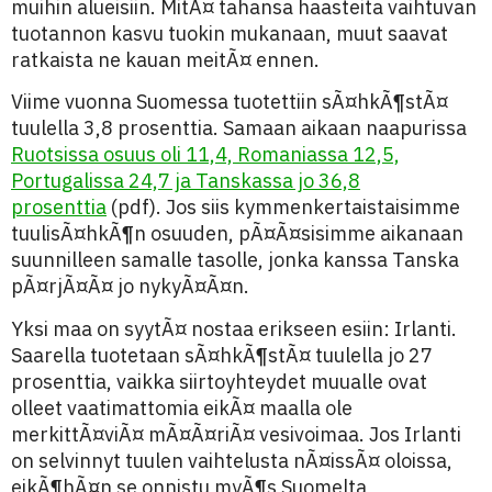
muihin alueisiin. MitÃ¤ tahansa haasteita vaihtuvan
tuotannon kasvu tuokin mukanaan, muut saavat
ratkaista ne kauan meitÃ¤ ennen.
Viime vuonna Suomessa tuotettiin sÃ¤hkÃ¶stÃ¤
tuulella 3,8 prosenttia. Samaan aikaan naapurissa
Ruotsissa osuus oli 11,4, Romaniassa 12,5,
Portugalissa 24,7 ja Tanskassa jo 36,8
prosenttia
(pdf). Jos siis kymmenkertaistaisimme
tuulisÃ¤hkÃ¶n osuuden, pÃ¤Ã¤sisimme aikanaan
suunnilleen samalle tasolle, jonka kanssa Tanska
pÃ¤rjÃ¤Ã¤ jo nykyÃ¤Ã¤n.
Yksi maa on syytÃ¤ nostaa erikseen esiin: Irlanti.
Saarella tuotetaan sÃ¤hkÃ¶stÃ¤ tuulella jo 27
prosenttia, vaikka siirtoyhteydet muualle ovat
olleet vaatimattomia eikÃ¤ maalla ole
merkittÃ¤viÃ¤ mÃ¤Ã¤riÃ¤ vesivoimaa. Jos Irlanti
on selvinnyt tuulen vaihtelusta nÃ¤issÃ¤ oloissa,
eikÃ¶hÃ¤n se onnistu myÃ¶s Suomelta