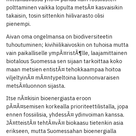
polttaminen vaikka lopulta metsÃ¤ kasvaisikin
takaisin, tosin sittenkin hiilivarasto olisi
pienempi.
Aivan oma ongelmansa on biodiversiteetin
tuhoutuminen; kivihiilikaivoskin on tuhoisa mutta
vain paikalliselle ympÃ¤ristÃ¶lle, laajamittainen
biotalous Suomessa sen sijaan tarkoittaa koko
maan metsien entistÃ¤ tehokkaampaa hoitoa
viljeltyinÃ¤ mÃ¤ntypeltoina luonnonvaraisen
metsÃ¤luonnon sijasta.
Itse nÃ¤kisin bioenergiasta eroon
pÃ¤Ã¤semisen korkealla prioriteettilistalla, jopa
ennen fossiilisia, yhdessÃ¤ ydinvoiman kanssa.
JÃ¤tteistÃ¤ tehtÃ¤vÃ¤ biokaasu tietenkin asia
erikseen, mutta Suomessahan bioenergialla