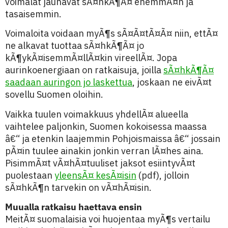
voimalat jauhavat sÃ¤hkÃ¶Ã¤ enemmÃ¤n ja
tasaisemmin.
Voimaloita voidaan myÃ¶s sÃ¤Ã¤tÃ¤Ã¤ niin, ettÃ¤
ne alkavat tuottaa sÃ¤hkÃ¶Ã¤ jo
kÃ¶ykÃ¤isemmÃ¤llÃ¤kin vireellÃ¤. Jopa
aurinkoenergiaan on ratkaisuja, joilla
sÃ¤hkÃ¶Ã¤
saadaan auringon jo laskettua
, joskaan ne eivÃ¤t
sovellu Suomen oloihin.
Vaikka tuulen voimakkuus yhdellÃ¤ alueella
vaihtelee paljonkin, Suomen kokoisessa maassa
â€“ ja etenkin laajemmin Pohjoismaissa â€“ jossain
pÃ¤in tuulee ainakin jonkin verran lÃ¤hes aina.
PisimmÃ¤t vÃ¤hÃ¤tuuliset jaksot esiintyvÃ¤t
puolestaan
yleensÃ¤ kesÃ¤isin
(pdf), jolloin
sÃ¤hkÃ¶n tarvekin on vÃ¤hÃ¤isin.
Muualla ratkaisu haettava ensin
MeitÃ¤ suomalaisia voi huojentaa myÃ¶s vertailu