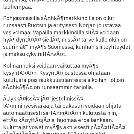
lauhempaa.
Pohjoismaisilla sÃ¤hkÃ¶markkinoilla on ollut
runsaasti Ruotsin ja erityisesti Norjan joustavaa
vesivoimaa. Vapailla markkinoilla sitÃ¤ voidaan
hyÃ¶dyntÃ¤Ã¤ siellÃ¤, missÃ¤ tarve kulloinkin on
suurin â€“ myÃ¶s Suomessa, kunhan siirtoyhteydet
ja maksukyky riittÃ¤vÃ¤t.
Kolmanneksi voidaan vaikuttaa myÃ¶s
kysyntÃ¤Ã¤n. KysyntÃ¤joustossa ohjataan
kulutusta pois niukkuustilanteista aikoihin, jolloin
sÃ¤hkÃ¶Ã¤ on runsaammin tarjolla.
Ã„lykkÃ¤issÃ¤ jÃ¤rjestelmissÃ¤
lÃ¤mminvesivaraaja tai pakastin voidaan ohjata
automaattisesti siirtÃ¤mÃ¤Ã¤n kulutusta niin,
ettÃ¤ kÃ¤yttÃ¤jÃ¤ ei huomaa eroa lainkaan.
Kuluttajat voivat myÃ¶s aktiivisesti pÃ¤Ã¤ttÃ¤Ã¤