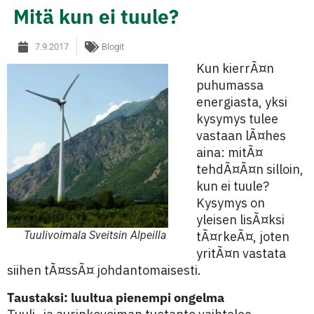
Mitä kun ei tuule?
7.9.2017
Blogit
Kun kierrÃ¤n
puhumassa
energiasta, yksi
kysymys tulee
vastaan lÃ¤hes
aina: mitÃ¤
tehdÃ¤Ã¤n silloin,
kun ei tuule?
Kysymys on
yleisen lisÃ¤ksi
Tuulivoimala Sveitsin Alpeilla
tÃ¤rkeÃ¤, joten
yritÃ¤n vastata
siihen tÃ¤ssÃ¤ johdantomaisesti.
Taustaksi: luultua pienempi ongelma