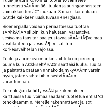
Tuuli- ja aurinkovoiman tuotanto vaihtelee
tunnetusti sÃ¤Ã¤n â€“ tuulen ja auringonpaisteen
voimakkuuden â€“ mukaan. Sama ei kuitenkaan
pÃ¤de kaikkeen uusiutuvaan energiaan.
Bioenergialla voidaan periaatteessa tuottaa
sÃ¤hkÃ¶Ã¤ silloin, kun halutaan. Varastoiva
vesivoima taas tarjoaa joustavaa sÃ¤Ã¤tÃ¶voimaa
vesitilanteen ja vesistÃ¶jen sallitun
korkeusvaihtelun rajoissa.
Tuuli- ja aurinkovoimankin vaihtelu on pienempi
pulma kuin Ã¤kkiseltÃ¤Ã¤n saattaisi luulla. Tuulta
ja paistetta osataan ennakoida nykyÃ¤Ã¤n varsin
hyvin, joten vaihteluihin pystytÃ¤Ã¤n
varautumaan.
Teknologian kehittyessÃ¤ ja kokemuksen
karttuessa tuulivoimaa saadaan tuotettua entistÃ¤
tehokkaammin. Merelle rakennettavat ja isot