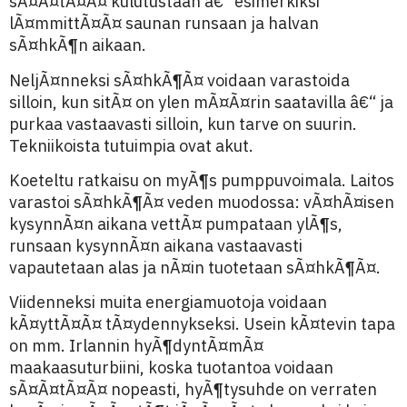
sÃ¤Ã¤tÃ¤Ã¤ kulutustaan â€“ esimerkiksi
lÃ¤mmittÃ¤Ã¤ saunan runsaan ja halvan
sÃ¤hkÃ¶n aikaan.
NeljÃ¤nneksi sÃ¤hkÃ¶Ã¤ voidaan varastoida
silloin, kun sitÃ¤ on ylen mÃ¤Ã¤rin saatavilla â€“ ja
purkaa vastaavasti silloin, kun tarve on suurin.
Tekniikoista tutuimpia ovat akut.
Koeteltu ratkaisu on myÃ¶s pumppuvoimala. Laitos
varastoi sÃ¤hkÃ¶Ã¤ veden muodossa: vÃ¤hÃ¤isen
kysynnÃ¤n aikana vettÃ¤ pumpataan ylÃ¶s,
runsaan kysynnÃ¤n aikana vastaavasti
vapautetaan alas ja nÃ¤in tuotetaan sÃ¤hkÃ¶Ã¤.
Viidenneksi muita energiamuotoja voidaan
kÃ¤yttÃ¤Ã¤ tÃ¤ydennykseksi. Usein kÃ¤tevin tapa
on mm. Irlannin hyÃ¶dyntÃ¤mÃ¤
maakaasuturbiini, koska tuotantoa voidaan
sÃ¤Ã¤tÃ¤Ã¤ nopeasti, hyÃ¶tysuhde on verraten