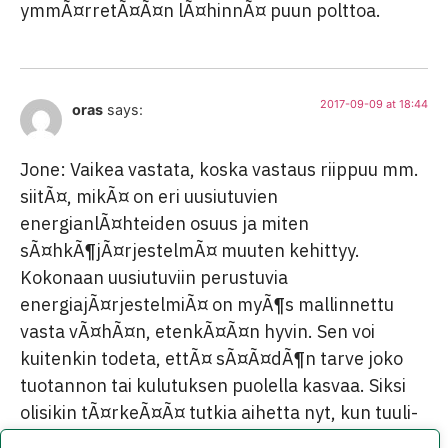
ymmÃ¤rretÃ¤Ã¤n lÃ¤hinnÃ¤ puun polttoa.
2017-09-09 at 18:44
oras
says:
Jone: Vaikea vastata, koska vastaus riippuu mm.
siitÃ¤, mikÃ¤ on eri uusiutuvien
energianlÃ¤hteiden osuus ja miten
sÃ¤hkÃ¶jÃ¤rjestelmÃ¤ muuten kehittyy.
Kokonaan uusiutuviin perustuvia
energiajÃ¤rjestelmiÃ¤ on myÃ¶s mallinnettu
vasta vÃ¤hÃ¤n, etenkÃ¤Ã¤n hyvin. Sen voi
kuitenkin todeta, ettÃ¤ sÃ¤Ã¤dÃ¶n tarve joko
tuotannon tai kulutuksen puolella kasvaa. Siksi
olisikin tÃ¤rkeÃ¤Ã¤ tutkia aihetta nyt, kun tuuli-
ja aurinkovoiman osuus Suomessa on edelleen