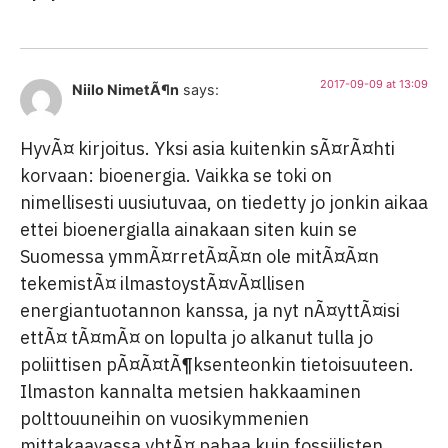
2017-09-09 at 13:09
Niilo NimetÃ¶n
says:
HyvÃ¤ kirjoitus. Yksi asia kuitenkin sÃ¤rÃ¤hti
korvaan: bioenergia. Vaikka se toki on
nimellisesti uusiutuvaa, on tiedetty jo jonkin aikaa
ettei bioenergialla ainakaan siten kuin se
Suomessa ymmÃ¤rretÃ¤Ã¤n ole mitÃ¤Ã¤n
tekemistÃ¤ ilmastoystÃ¤vÃ¤llisen
energiantuotannon kanssa, ja nyt nÃ¤yttÃ¤isi
ettÃ¤ tÃ¤mÃ¤ on lopulta jo alkanut tulla jo
poliittisen pÃ¤Ã¤tÃ¶ksenteonkin tietoisuuteen.
Ilmaston kannalta metsien hakkaaminen
polttouuneihin on vuosikymmenien
mittakaavassa yhtÃ¤ pahaa kuin fossiilisten