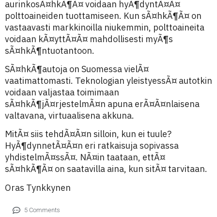
aurinkosÃ¤hkÃ¶Ã¤ voidaan hyÃ¶dyntÃ¤Ã¤
polttoaineiden tuottamiseen. Kun sÃ¤hkÃ¶Ã¤ on
vastaavasti markkinoilla niukemmin, polttoaineita
voidaan kÃ¤yttÃ¤Ã¤ mahdollisesti myÃ¶s
sÃ¤hkÃ¶ntuotantoon.
SÃ¤hkÃ¶autoja on Suomessa vielÃ¤
vaatimattomasti. Teknologian yleistyessÃ¤ autotkin
voidaan valjastaa toimimaan
sÃ¤hkÃ¶jÃ¤rjestelmÃ¤n apuna erÃ¤Ã¤nlaisena
valtavana, virtuaalisena akkuna.
MitÃ¤ siis tehdÃ¤Ã¤n silloin, kun ei tuule?
HyÃ¶dynnetÃ¤Ã¤n eri ratkaisuja sopivassa
yhdistelmÃ¤ssÃ¤. NÃ¤in taataan, ettÃ¤
sÃ¤hkÃ¶Ã¤ on saatavilla aina, kun sitÃ¤ tarvitaan.
Oras Tynkkynen
5 Comments