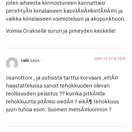
joten aiheesta kiinnostuneen kannattaisi
perehtyÃ¤ kiinalaiseen kasvilÃ¤Ã¤kintÃ¤Ã¤n ja
vaikka kiinalaiseen voimisteluun ja akupunktioon.
Voimia Orakselle surun ja pimeyden keskelle!
2007-12-27 at 23:47
raili
says:
osanottoni , ja uutisista tarttui korvaani ,ettÃ¤
haastattelussa sanoit tehokkuuden olevan
teollisuuden pelastus ?? kuinka pitkÃ¤lle
tehokkuutta pitÃ¤isi viedÃ¤ ? eikÃ¶ tehokkuus
juuri tuhoa esim. Suomen metsÃ¤luonnon ?