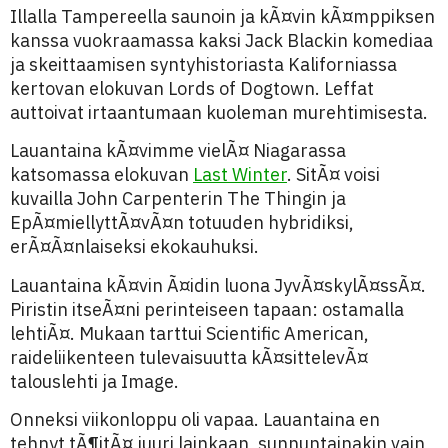
Illalla Tampereella saunoin ja kÃ¤vin kÃ¤mppiksen
kanssa vuokraamassa kaksi Jack Blackin komediaa
ja skeittaamisen syntyhistoriasta Kaliforniassa
kertovan elokuvan Lords of Dogtown. Leffat
auttoivat irtaantumaan kuoleman murehtimisesta.
Lauantaina kÃ¤vimme vielÃ¤ Niagarassa
katsomassa elokuvan
Last Winter
. SitÃ¤ voisi
kuvailla John Carpenterin The Thingin ja
EpÃ¤miellyttÃ¤vÃ¤n totuuden hybridiksi,
erÃ¤Ã¤nlaiseksi ekokauhuksi.
Lauantaina kÃ¤vin Ã¤idin luona JyvÃ¤skylÃ¤ssÃ¤.
Piristin itseÃ¤ni perinteiseen tapaan: ostamalla
lehtiÃ¤. Mukaan tarttui Scientific American,
raideliikenteen tulevaisuutta kÃ¤sittelevÃ¤
talouslehti ja Image.
Onneksi viikonloppu oli vapaa. Lauantaina en
tehnyt tÃ¶itÃ¤ juuri lainkaan, sunnuntainakin vain