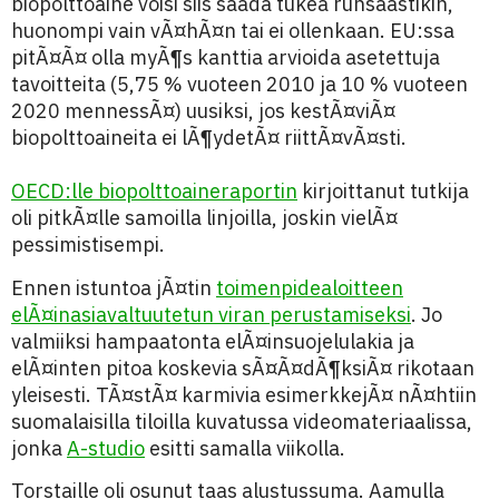
biopolttoaine voisi siis saada tukea runsaastikin,
huonompi vain vÃ¤hÃ¤n tai ei ollenkaan. EU:ssa
pitÃ¤Ã¤ olla myÃ¶s kanttia arvioida asetettuja
tavoitteita (5,75 % vuoteen 2010 ja 10 % vuoteen
2020 mennessÃ¤) uusiksi, jos kestÃ¤viÃ¤
biopolttoaineita ei lÃ¶ydetÃ¤ riittÃ¤vÃ¤sti.
OECD:lle biopolttoaineraportin
kirjoittanut tutkija
oli pitkÃ¤lle samoilla linjoilla, joskin vielÃ¤
pessimistisempi.
Ennen istuntoa jÃ¤tin
toimenpidealoitteen
elÃ¤inasiavaltuutetun viran perustamiseksi
. Jo
valmiiksi hampaatonta elÃ¤insuojelulakia ja
elÃ¤inten pitoa koskevia sÃ¤Ã¤dÃ¶ksiÃ¤ rikotaan
yleisesti. TÃ¤stÃ¤ karmivia esimerkkejÃ¤ nÃ¤htiin
suomalaisilla tiloilla kuvatussa videomateriaalissa,
jonka
A-studio
esitti samalla viikolla.
Torstaille oli osunut taas alustussuma. Aamulla