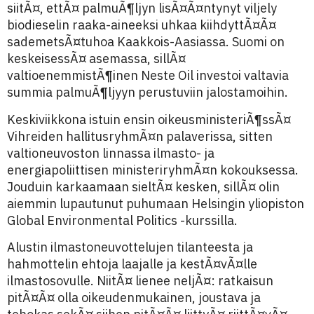
siitÃ¤, ettÃ¤ palmuÃ¶ljyn lisÃ¤Ã¤ntynyt viljely
biodieselin raaka-aineeksi uhkaa kiihdyttÃ¤Ã¤
sademetsÃ¤tuhoa Kaakkois-Aasiassa. Suomi on
keskeisessÃ¤ asemassa, sillÃ¤
valtioenemmistÃ¶inen Neste Oil investoi valtavia
summia palmuÃ¶ljyyn perustuviin jalostamoihin.
Keskiviikkona istuin ensin oikeusministeriÃ¶ssÃ¤
Vihreiden hallitusryhmÃ¤n palaverissa, sitten
valtioneuvoston linnassa ilmasto- ja
energiapoliittisen ministeriryhmÃ¤n kokouksessa.
Jouduin karkaamaan sieltÃ¤ kesken, sillÃ¤ olin
aiemmin lupautunut puhumaan Helsingin yliopiston
Global Environmental Politics -kurssilla.
Alustin ilmastoneuvottelujen tilanteesta ja
hahmottelin ehtoja laajalle ja kestÃ¤vÃ¤lle
ilmastosovulle. NiitÃ¤ lienee neljÃ¤: ratkaisun
pitÃ¤Ã¤ olla oikeudenmukainen, joustava ja