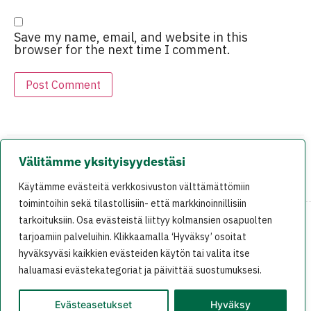
Save my name, email, and website in this
browser for the next time I comment.
Välitämme yksityisyydestäsi
EDELLINEN
SEURAAVA
Käytämme evästeitä verkkosivuston välttämättömiin
TieteessÃ¤ tapahtuu 8/2007: Vastaus skeptikon ryÃ¶pytykseen
Viikko 49 (3.-9.12.): Ihan hauskaa linnassa
toimintoihin sekä tilastollisiin- että markkinoinnillisiin
tarkoituksiin. Osa evästeistä liittyy kolmansien osapuolten
tarjoamiin palveluihin. Klikkaamalla ‘Hyväksy’ osoitat
På svenska
In English
hyväksyväsi kaikkien evästeiden käytön tai valita itse
haluamasi evästekategoriat ja päivittää suostumuksesi.
Evästeasetukset
Hyväksy