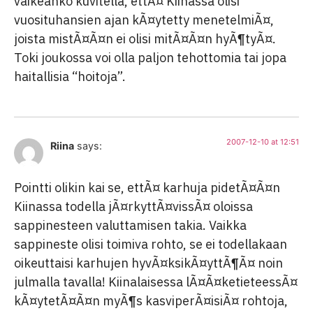
vaikeahko kuvitella, ettÃ¤ Kiinassa olisi
vuosituhansien ajan kÃ¤ytetty menetelmiÃ¤,
joista mistÃ¤Ã¤n ei olisi mitÃ¤Ã¤n hyÃ¶tyÃ¤.
Toki joukossa voi olla paljon tehottomia tai jopa
haitallisia “hoitoja”.
2007-12-10 at 12:51
Riina
says:
Pointti olikin kai se, ettÃ¤ karhuja pidetÃ¤Ã¤n
Kiinassa todella jÃ¤rkyttÃ¤vissÃ¤ oloissa
sappinesteen valuttamisen takia. Vaikka
sappineste olisi toimiva rohto, se ei todellakaan
oikeuttaisi karhujen hyvÃ¤ksikÃ¤yttÃ¶Ã¤ noin
julmalla tavalla! Kiinalaisessa lÃ¤Ã¤ketieteessÃ¤
kÃ¤ytetÃ¤Ã¤n myÃ¶s kasviperÃ¤isiÃ¤ rohtoja,