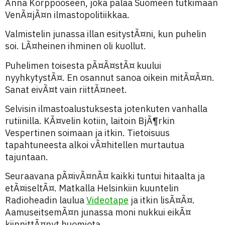
Anna Korppooseen, joka palaa Suomeen tutkimaan
VenÃ¤jÃ¤n ilmastopolitiikkaa.
Valmistelin junassa illan esitystÃ¤ni, kun puhelin
soi. LÃ¤heinen ihminen oli kuollut.
Puhelimen toisesta pÃ¤Ã¤stÃ¤ kuului
nyyhkytystÃ¤. En osannut sanoa oikein mitÃ¤Ã¤n.
Sanat eivÃ¤t vain riittÃ¤neet.
Selvisin ilmastoalustuksesta jotenkuten vanhalla
rutiinilla. KÃ¤velin kotiin, laitoin BjÃ¶rkin
Vespertinen soimaan ja itkin. Tietoisuus
tapahtuneesta alkoi vÃ¤hitellen murtautua
tajuntaan.
Seuraavana pÃ¤ivÃ¤nÃ¤ kaikki tuntui hitaalta ja
etÃ¤iseltÃ¤. Matkalla Helsinkiin kuuntelin
Radioheadin laulua
Videotape
ja itkin lisÃ¤Ã¤.
AamuseitsemÃ¤n junassa moni nukkui eikÃ¤
kiinnittÃ¤nyt huomiota.