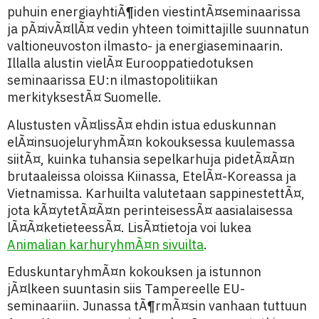
puhuin energiayhtiÃ¶iden viestintÃ¤seminaarissa
ja pÃ¤ivÃ¤llÃ¤ vedin yhteen toimittajille suunnatun
valtioneuvoston ilmasto- ja energiaseminaarin.
Illalla alustin vielÃ¤ Eurooppatiedotuksen
seminaarissa EU:n ilmastopolitiikan
merkityksestÃ¤ Suomelle.
Alustusten vÃ¤lissÃ¤ ehdin istua eduskunnan
elÃ¤insuojeluryhmÃ¤n kokouksessa kuulemassa
siitÃ¤, kuinka tuhansia sepelkarhuja pidetÃ¤Ã¤n
brutaaleissa oloissa Kiinassa, EtelÃ¤-Koreassa ja
Vietnamissa. Karhuilta valutetaan sappinestettÃ¤,
jota kÃ¤ytetÃ¤Ã¤n perinteisessÃ¤ aasialaisessa
lÃ¤Ã¤ketieteessÃ¤. LisÃ¤tietoja voi lukea
Animalian karhuryhmÃ¤n sivuilta
.
EduskuntaryhmÃ¤n kokouksen ja istunnon
jÃ¤lkeen suuntasin siis Tampereelle EU-
seminaariin. Junassa tÃ¶rmÃ¤sin vanhaan tuttuun