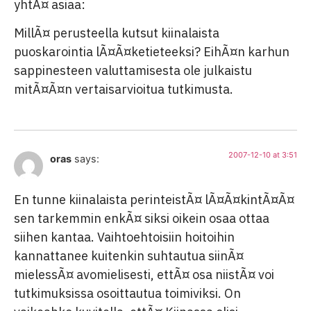
yhtÃ¤ asiaa:
MillÃ¤ perusteella kutsut kiinalaista
puoskarointia lÃ¤Ã¤ketieteeksi? EihÃ¤n karhun
sappinesteen valuttamisesta ole julkaistu
mitÃ¤Ã¤n vertaisarvioitua tutkimusta.
2007-12-10 at 3:51
oras
says:
En tunne kiinalaista perinteistÃ¤ lÃ¤Ã¤kintÃ¤Ã¤
sen tarkemmin enkÃ¤ siksi oikein osaa ottaa
siihen kantaa. Vaihtoehtoisiin hoitoihin
kannattanee kuitenkin suhtautua siinÃ¤
mielessÃ¤ avomielisesti, ettÃ¤ osa niistÃ¤ voi
tutkimuksissa osoittautua toimiviksi. On