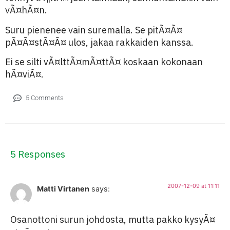
vÃ¤hÃ¤n.
Suru pienenee vain suremalla. Se pitÃ¤Ã¤
pÃ¤Ã¤stÃ¤Ã¤ ulos, jakaa rakkaiden kanssa.
Ei se silti vÃ¤lttÃ¤mÃ¤ttÃ¤ koskaan kokonaan
hÃ¤viÃ¤.
5 Comments
5 Responses
2007-12-09 at 11:11
Matti Virtanen
says:
Osanottoni surun johdosta, mutta pakko kysyÃ¤