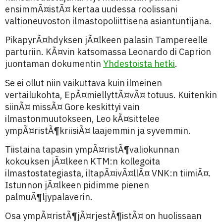
ensimmÃ¤istÃ¤ kertaa uudessa roolissani
valtioneuvoston ilmastopoliittisena asiantuntijana.
PikapyrÃ¤hdyksen jÃ¤lkeen palasin Tampereelle
parturiin. KÃ¤vin katsomassa Leonardo di Caprion
juontaman dokumentin
Yhdestoista hetki
.
Se ei ollut niin vaikuttava kuin ilmeinen
vertailukohta, EpÃ¤miellyttÃ¤vÃ¤ totuus. Kuitenkin
siinÃ¤ missÃ¤ Gore keskittyi vain
ilmastonmuutokseen, Leo kÃ¤sittelee
ympÃ¤ristÃ¶kriisiÃ¤ laajemmin ja syvemmin.
Tiistaina tapasin ympÃ¤ristÃ¶valiokunnan
kokouksen jÃ¤lkeen KTM:n kollegoita
ilmastostategiasta, iltapÃ¤ivÃ¤llÃ¤ VNK:n tiimiÃ¤.
Istunnon jÃ¤lkeen pidimme pienen
palmuÃ¶ljypalaverin.
Osa ympÃ¤ristÃ¶jÃ¤rjestÃ¶istÃ¤ on huolissaan