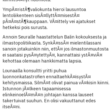
YmpÃ¤ristÃ¶valiokunta hieroi lausuntoa
lentoliikenteen sisÃ¤llyttÃ¤misestÃ¤
pÃ¤Ã¤stÃ¶kauppaan. VÃ¤ittely vei ajatukset
hetkeksi pois surusta.
Annoin Seuralle haastattelun Balin kokouksesta ja
ilmastopolitiikasta. SynkÃ¤ssÃ¤ mielentilassani
sanoin jotakuinkin niin, ettÃ¤ jos ilmastonmuutosta
ei saataisi pysÃ¤ytettyÃ¤, kannattaisi ystÃ¤viÃ¤
kehottaa olemaan hankkimatta lapsia.
Lounaalla konsultti yritti puhua
luonnonkatastrofien ennaltaehkÃ¤isystÃ¤
kehitysmaissa. SilmÃ¤t olivat painua vÃ¤kisin kiinni.
Istunnon jÃ¤lkeen tapaamisessa
elinkeinoelÃ¤mÃ¤n johtajan kanssa lauseet
takertuivat suuhun. En olisi vakuuttanut edes
itseÃ¤ni.