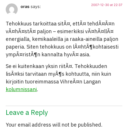
2007-12-30 at 22:37
oras
says:
Tehokkuus tarkoittaa sitÃ¤, ettÃ¤ tehdÃ¤Ã¤n
vÃ¤hÃ¤stÃ¤ paljon – esimerkiksi vÃ¤hÃ¤llÃ¤
energialla, kemikaaleilla ja raaka-aineilla paljon
paperia. Siten tehokkuus on lÃ¤htÃ¶kohtaisesti
ympÃ¤ristÃ¶n kannalta hyvÃ¤ asia.
Se ei kuitenkaan yksin riitÃ¤. Tehokkuuden
lisÃ¤ksi tarvitaan myÃ¶s kohtuutta, niin kuin
kirjoitin tuoreimmassa VihreÃ¤n Langan
kolumnissani
.
Leave a Reply
Your email address will not be published.