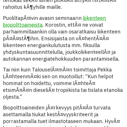
tehokas sekÃ¤ siihen pitÃ¤Ã¤ liittyÃ¤ riittÃ¤vÃ¤
rahoitus kÃ¶yhille maille.
PuoliltapÃ¤ivin avasin seminaarin
liikenteen
biopolttoaineista
. Korostin, ettÃ¤ ne voivat
parhaimmillaankin olla vain osaratkaisu liikenteen
pÃ¤Ã¤stÃ¶ihin. Ensisijaista on vÃ¤hentÃ¤Ã¤
liikenteen energiankulutusta mm. fiksulla
yhdyskuntasuunnittelulla, joukkoliikenteellÃ¤ ja
autokannan energiatehokkuuden parantamisella.
Tai niin kuin TalouselÃ¤mÃ¤n toimittaja Pekka
LÃ¤hteenmÃ¤ki sen on muotoillut: “Kun helpot
hommat on hoidettu, voimme lÃ¤hteÃ¤
etsimÃ¤Ã¤n dieseliÃ¤ tropiikista tai tislata etanolia
oljesta.”
Biopolttoaineiden jÃ¤rkevyys pitÃ¤Ã¤ turvata
asettamalla tiukat kestÃ¤vyyskriteerit ja
porrastamalla tuet ilmastotaseen mukaan. HyvÃ¤