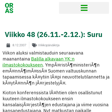
Viikko 48 (26.11.-2.12.): Suru
8.12.2007
Viikkopäiväkirja
Viikon aluksi valmistauduin seuraavana
maanantaina
Balilla alkavaan YK:n
ilmastokokoukseen
. YmpÃ¤ristÃ¶ministeriÃ¶n
emÃ¤nnÃ¶imÃ¤ssÃ¤ Suomen valtuuskunnan
tapaamisessa kÃ¤ytiin lÃ¤pi neuvottelutilannetta ja
kÃ¤ytÃ¤nnÃ¶n jÃ¤rjestelyjÃ¤.
Kioton konferenssista lÃ¤htien olen osallistunut
kuuteen ilmastokokoukseen ensin
kansalaisjÃ¤rjestÃ¶jen edustajana ja viime vuosina
kansanedustajana. Nyt matkustan paikalle