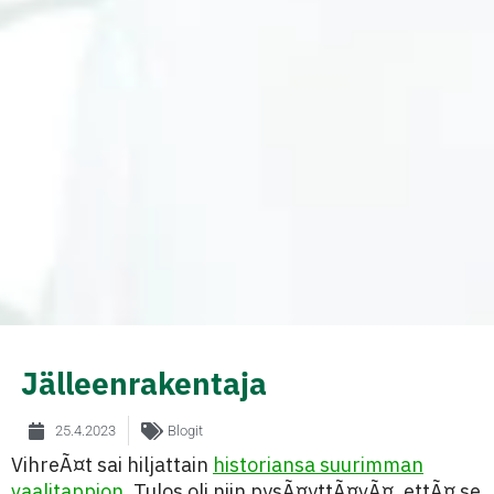
Jälleenrakentaja
25.4.2023
Blogit
VihreÃ¤t sai hiljattain
historiansa suurimman
vaalitappion
. Tulos oli niin pysÃ¤yttÃ¤vÃ¤, ettÃ¤ se