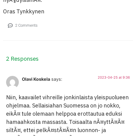
Oras Tynkkynen
2 Comments
2 Responses
2023-04-25 at 9:36
Olavi Koskela
says:
Niin, kaavailet vihreille jonkinlaista yleispuolueen
ohjelmaa. Sellaisiahan Suomessa on jo nokko,
eikÃ¤ tule olemaan helppoa erottautua eduksi
hamaahkosta massasta. Toisaalta nÃ¤yttÃ¤Ã¤
siltÃ¤, ettei pelkÃ¤stÃ¤Ã¤n luonnon- ja