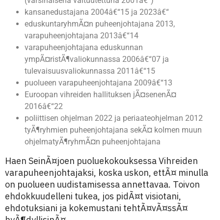
(varsinaisena valtuutettuna 2001â€“)
kansanedustajana 2004â€“15 ja 2023â€“
eduskuntaryhmÃ¤n puheenjohtajana 2013,
varapuheenjohtajana 2013â€“14
varapuheenjohtajana eduskunnan
ympÃ¤ristÃ¶valiokunnassa 2006â€“07 ja
tulevaisuusvaliokunnassa 2011â€“15
puolueen varapuheenjohtajana 2009â€“13
Euroopan vihreiden hallituksen jÃ¤senenÃ¤
2016â€“22
poliittisen ohjelman 2022 ja periaateohjelman 2012
tyÃ¶ryhmien puheenjohtajana sekÃ¤ kolmen muun
ohjelmatyÃ¶ryhmÃ¤n puheenjohtajana
Haen SeinÃ¤joen puoluekokouksessa Vihreiden
varapuheenjohtajaksi, koska uskon, ettÃ¤ minulla
on puolueen uudistamisessa annettavaa. Toivon
ehdokkuudelleni tukea, jos pidÃ¤t visiotani,
ehdotuksiani ja kokemustani tehtÃ¤vÃ¤ssÃ¤
hyÃ¶dyllisinÃ¤.