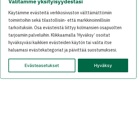
Välitämme yksityisyydestäsi
yksisilmÃ¤isestÃ¤ energiapolitiikasta on luojan
Käytämme evästeitä verkkosivuston välttämättömiin
kiitos jo ainakin osittain irrottauduttu. Siis:
toimintoihin sekä tilastollisiin- että markkinoinnillisiin
maltillinen jÃ¤rki-ihminen puolueen johtajaksi, ja
tarkoituksiin. Osa evästeistä liittyy kolmansien osapuolten
selkeÃ¤ irtiotto kaikenlaisesta hihhuloinnista –
tarjoamiin palveluihin. Klikkaamalla ‘Hyväksy’ osoitat
jota suomalaiset ovat aina vierastaneet – niin
hyväksyväsi kaikkien evästeiden käytön tai valita itse
ehkÃ¤pÃ¤ se siitÃ¤.
haluamasi evästekategoriat ja päivittää suostumuksesi.
Evästeasetukset
Hyväksy
2023-04-26 at 0:20
Seppo Hyttinen
says:
NiinpÃ¤, Olavi…
Minusta VihreÃ¤t pitÃ¤isi jÃ¤lleen tai uudelleen
rakentaa vaihtoehtoiseen
talousjÃ¤rjestelmÃ¤Ã¤n pyrkivÃ¤ksi
“vallankumoukselliseksi” kansanliikkeeksi.
Utopioita tarvitaan! “TehtÃ¤vÃ¤nÃ¤ on