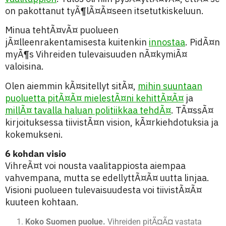
on pakottanut tyÃ¶lÃ¤Ã¤seen itsetutkiskeluun.
Minua tehtÃ¤vÃ¤ puolueen
jÃ¤lleenrakentamisesta kuitenkin
innostaa
. PidÃ¤n
myÃ¶s Vihreiden tulevaisuuden nÃ¤kymiÃ¤
valoisina.
Olen aiemmin kÃ¤sitellyt sitÃ¤,
mihin suuntaan
puoluetta pitÃ¤Ã¤ mielestÃ¤ni kehittÃ¤Ã¤
ja
millÃ¤ tavalla haluan politiikkaa tehdÃ¤
. TÃ¤ssÃ¤
kirjoituksessa tiivistÃ¤n vision, kÃ¤rkiehdotuksia ja
kokemukseni.
6 kohdan visio
VihreÃ¤t voi nousta vaalitappiosta aiempaa
vahvempana, mutta se edellyttÃ¤Ã¤ uutta linjaa.
Visioni puolueen tulevaisuudesta voi tiivistÃ¤Ã¤
kuuteen kohtaan.
Koko Suomen puolue.
Vihreiden pitÃ¤Ã¤ vastata