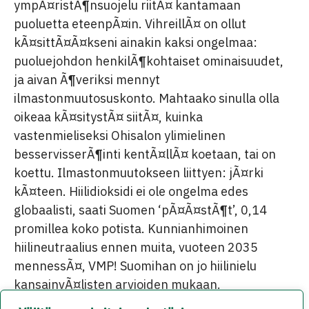
ympÃ¤ristÃ¶nsuojelu riitÃ¤ kantamaan
puoluetta eteenpÃ¤in. VihreillÃ¤ on ollut
kÃ¤sittÃ¤Ã¤kseni ainakin kaksi ongelmaa:
puoluejohdon henkilÃ¶kohtaiset ominaisuudet,
ja aivan Ã¶veriksi mennyt
ilmastonmuutosuskonto. Mahtaako sinulla olla
oikeaa kÃ¤sitystÃ¤ siitÃ¤, kuinka
vastenmieliseksi Ohisalon ylimielinen
besservisserÃ¶inti kentÃ¤llÃ¤ koetaan, tai on
koettu. Ilmastonmuutokseen liittyen: jÃ¤rki
kÃ¤teen. Hiilidioksidi ei ole ongelma edes
globaalisti, saati Suomen ‘pÃ¤Ã¤stÃ¶t’, 0,14
promillea koko potista. Kunnianhimoinen
hiilineutraalius ennen muita, vuoteen 2035
mennessÃ¤, VMP! Suomihan on jo hiilinielu
kansainvÃ¤listen arvioiden mukaan.
Kolmannesta ongelmasta, lapsellisen