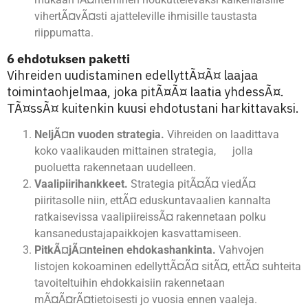
vihertÃ¤vÃ¤sti ajatteleville ihmisille taustasta
riippumatta.
6 ehdotuksen paketti
Vihreiden uudistaminen edellyttÃ¤Ã¤ laajaa
toimintaohjelmaa, joka pitÃ¤Ã¤ laatia yhdessÃ¤.
TÃ¤ssÃ¤ kuitenkin kuusi ehdotustani harkittavaksi.
NeljÃ¤n vuoden strategia.
Vihreiden on laadittava
koko vaalikauden mittainen strategia, jolla
puoluetta rakennetaan uudelleen.
Vaalipiirihankkeet.
Strategia pitÃ¤Ã¤ viedÃ¤
piiritasolle niin, ettÃ¤ eduskuntavaalien kannalta
ratkaisevissa vaalipiireissÃ¤ rakennetaan polku
kansanedustajapaikkojen kasvattamiseen.
PitkÃ¤jÃ¤nteinen ehdokashankinta.
Vahvojen
listojen kokoaminen edellyttÃ¤Ã¤ sitÃ¤, ettÃ¤ suhteita
tavoiteltuihin ehdokkaisiin rakennetaan
mÃ¤Ã¤rÃ¤tietoisesti jo vuosia ennen vaaleja.