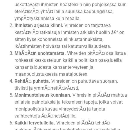
uskottavasti ihmisten haasteisiin niin pohjoisessa kuin
etelÃ¤ssÃ¤, yhtÃ¤ lailla suurissa kaupungeissa,
ympÃ¤ryskunnissa kuin maalla.
Ihmisten arjessa kiinni.
Vihreiden on tarjottava
kestÃ¤viÃ¤ ratkaisuja ihmisten arkisiin huoliin â€“ on
sitten kyse kohonneista elinkustannuksista,
ikÃ¤ihmisten hoivasta tai katuturvallisuudesta.
MitÃ¤Ã¤n unohtamatta.
Vihreiden pitÃ¤Ã¤ osallistua
rohkeasti keskusteluun kaikilla politiikan osa-alueilla
kansantaloudesta kansanterveyteen ja
maanpuolustuksesta maatalouteen.
RehtiÃ¤ puhetta.
Vihreiden on puhuttava suoraan,
tiiviisti ja ymmÃ¤rrettÃ¤vÃ¤sti.
Monimuotoisuus kunniaan.
Vihreisiin pitÃ¤Ã¤ mahtua
erilaisia painotuksia ja tekemisen tapoja, jotka voivat
monipuolistaa kuvaa vihreydestÃ¤ ja tarjota
vaihtoehtoja Ã¤Ã¤nestÃ¤jille.
Kaikki tervetulleita.
Vihreiden pitÃ¤Ã¤ tehdÃ¤
mukaan lÃ¤hteminen houkuttelevaksi kaikenlaisille