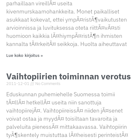
parhaillaan vireillÃ¤ useita
kivenmurskaamohankkeita. Monet paikalliset
asukkaat kokevat, ettei ympÃ¤ristÃ¶vaikutusten
arvioinnissa ja luvituksessa oteta riittÃ¤vÃ¤sti
huomioon kaikkia lÃ¤hiympÃ¤ristÃ¶n ihmisten
kannalta tÃ¤rkeitÃ¤ seikkoja. Huolta aiheuttavat
Lue koko kirjoitus »
Vaihtopiirien toiminnan verotus
2011-12-01
No Comments
Eduskunnan puhemiehelle Suomessa toimii
tÃ¤llÃ¤ hetkellÃ¤ useita niin sanottuja
vaihtopiirejÃ¤. VaihtopiireissÃ¤ niiden jÃ¤senet
voivat ostaa ja myydÃ¤ toisiltaan tavaroita ja
palveluita pienessÃ¤ mittakaavassa. Vaihtopiirin
tyÃ¶skentely muistuttaa lÃ¤heisesti perinteistÃ¤