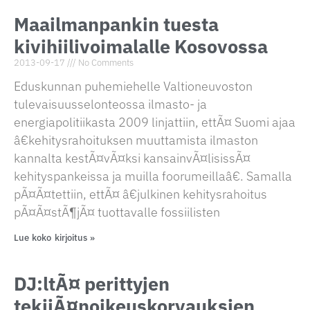
Maailmanpankin tuesta
kivihiilivoimalalle Kosovossa
2013-09-17
No Comments
Eduskunnan puhemiehelle Valtioneuvoston
tulevaisuusselonteossa ilmasto- ja
energiapolitiikasta 2009 linjattiin, ettÃ¤ Suomi ajaa
â€kehitysrahoituksen muuttamista ilmaston
kannalta kestÃ¤vÃ¤ksi kansainvÃ¤lisissÃ¤
kehityspankeissa ja muilla foorumeillaâ€. Samalla
pÃ¤Ã¤tettiin, ettÃ¤ â€julkinen kehitysrahoitus
pÃ¤Ã¤stÃ¶jÃ¤ tuottavalle fossiilisten
Lue koko kirjoitus »
DJ:ltÃ¤ perittyjen
tekijÃ¤noikeuskorvauksien