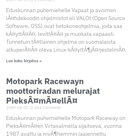
Eduskunnan puhemiehelle Vapaat ja avoimen
lÃ¤hdekoodin ohjelmistot eli VALOt (Open Source
Software, OSS) ovat tietokoneohjelmia, joita saa
kÃ¤yttÃ¤Ã¤, levittÃ¤Ã¤ ja muokata vapaasti.
Tunnetuin tÃ¤llainen ohjelma on suomalaista
alkuperÃ¤Ã¤ oleva Linux-kÃ¤yttÃ¶jÃ¤rjestelmÃ¤.
Lue koko kirjoitus »
Motopark Racewayn
moottoriradan melurajat
PieksÃ¤mÃ¤ellÃ¤
2009-06-02
264 Comments
Eduskunnan puhemiehelle Motopark Raceway on
PieksÃ¤mÃ¤en Virtasalmella sijaitseva, vuonna
1987 avattu ja myÃ¶hemmin laajennettu