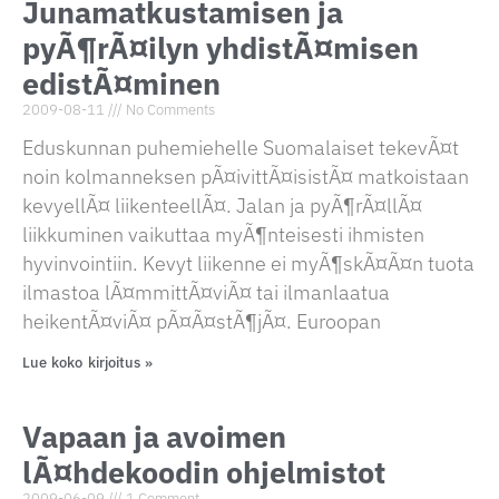
Junamatkustamisen ja
pyÃ¶rÃ¤ilyn yhdistÃ¤misen
edistÃ¤minen
2009-08-11
No Comments
Eduskunnan puhemiehelle Suomalaiset tekevÃ¤t
noin kolmanneksen pÃ¤ivittÃ¤isistÃ¤ matkoistaan
kevyellÃ¤ liikenteellÃ¤. Jalan ja pyÃ¶rÃ¤llÃ¤
liikkuminen vaikuttaa myÃ¶nteisesti ihmisten
hyvinvointiin. Kevyt liikenne ei myÃ¶skÃ¤Ã¤n tuota
ilmastoa lÃ¤mmittÃ¤viÃ¤ tai ilmanlaatua
heikentÃ¤viÃ¤ pÃ¤Ã¤stÃ¶jÃ¤. Euroopan
Lue koko kirjoitus »
Vapaan ja avoimen
lÃ¤hdekoodin ohjelmistot
2009-06-09
1 Comment