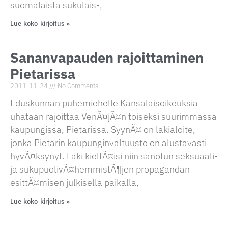
suomalaista sukulais-,
Lue koko kirjoitus »
Sananvapauden rajoittaminen
Pietarissa
2011-11-24
No Comments
Eduskunnan puhemiehelle Kansalaisoikeuksia
uhataan rajoittaa VenÃ¤jÃ¤n toiseksi suurimmassa
kaupungissa, Pietarissa. SyynÃ¤ on lakialoite,
jonka Pietarin kaupunginvaltuusto on alustavasti
hyvÃ¤ksynyt. Laki kieltÃ¤isi niin sanotun seksuaali-
ja sukupuolivÃ¤hemmistÃ¶jen propagandan
esittÃ¤misen julkisella paikalla,
Lue koko kirjoitus »