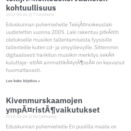
kohtuullisuus
2012-04-26
7 Comments
Eduskunnan puhemiehelle TekijÃ¤noikeuslaki
uudistettiin vuonna 2005. Laki rakentuu pitkÃ¤lti
oletukselle musiikin tallentamisesta fyysisille
tallenteille kuten cd- ja vinyylilevyille. Sittemmin
digitaalisesti hankitun musiikin merkitys sekÃ¤
kuluttaja- ettÃ¤ ammattikÃ¤ytÃ¶ssÃ¤ on kasvanut
huomattavasti.
Lue koko kirjoitus »
Kivenmurskaamojen
ympÃ¤ristÃ¶vaikutukset
2012-02-24
No Comments
Eduskunnan puhemiehelle Eri puolilla maata on