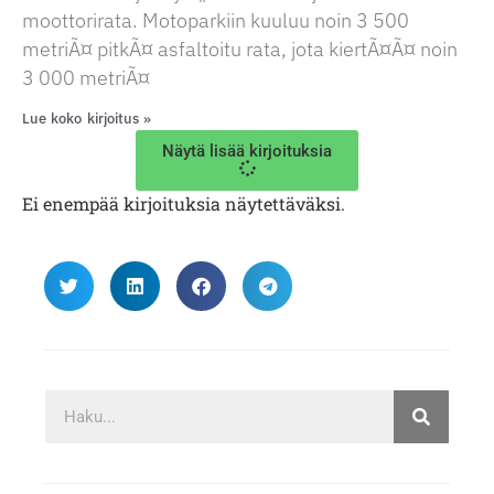
moottorirata. Motoparkiin kuuluu noin 3 500
metriÃ¤ pitkÃ¤ asfaltoitu rata, jota kiertÃ¤Ã¤ noin
3 000 metriÃ¤
Lue koko kirjoitus »
Näytä lisää kirjoituksia
Ei enempää kirjoituksia näytettäväksi.