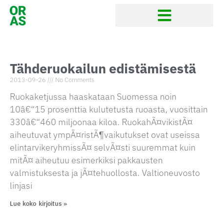
Tähderuokailun edistämisestä
2013-09-26
No Comments
Ruokaketjussa haaskataan Suomessa noin
10â€“15 prosenttia kulutetusta ruoasta, vuosittain
330â€“460 miljoonaa kiloa. RuokahÃ¤vikistÃ¤
aiheutuvat ympÃ¤ristÃ¶vaikutukset ovat useissa
elintarvikeryhmissÃ¤ selvÃ¤sti suuremmat kuin
mitÃ¤ aiheutuu esimerkiksi pakkausten
valmistuksesta ja jÃ¤tehuollosta. Valtioneuvosto
linjasi
Lue koko kirjoitus »