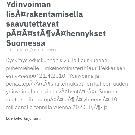
Ydinvoiman
lisÃ¤rakentamisella
saavutettavat
pÃ¤Ã¤stÃ¶vÃ¤hennykset
Suomessa
2010-06-03
No Comments
Kysymys eduskunnan sivuilla Eduskunnan
puhemiehelle Elinkeinoministeri Mauri Pekkarisen
esityksessÃ¤ 21.4.2010 “Ydinvoima ja
periaatepÃ¤Ã¤tÃ¶shakemukset” on kahden uuden
ydinvoimalan arvioitu vÃ¤hentÃ¤vÃ¤n Suomen
vuotuisia ilmastopÃ¤Ã¤stÃ¶jÃ¤ yhteensÃ¤ 10
miljoonalla tonnilla vuonna 2020. TyÃ¶- ja
Lue koko kirjoitus »