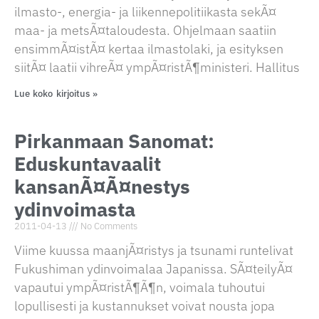
ilmasto-, energia- ja liikennepolitiikasta sekÃ¤
maa- ja metsÃ¤taloudesta. Ohjelmaan saatiin
ensimmÃ¤istÃ¤ kertaa ilmastolaki, ja esityksen
siitÃ¤ laatii vihreÃ¤ ympÃ¤ristÃ¶ministeri. Hallitus
Lue koko kirjoitus »
Pirkanmaan Sanomat:
Eduskuntavaalit
kansanÃ¤Ã¤nestys
ydinvoimasta
2011-04-13
No Comments
Viime kuussa maanjÃ¤ristys ja tsunami runtelivat
Fukushiman ydinvoimalaa Japanissa. SÃ¤teilyÃ¤
vapautui ympÃ¤ristÃ¶Ã¶n, voimala tuhoutui
lopullisesti ja kustannukset voivat nousta jopa