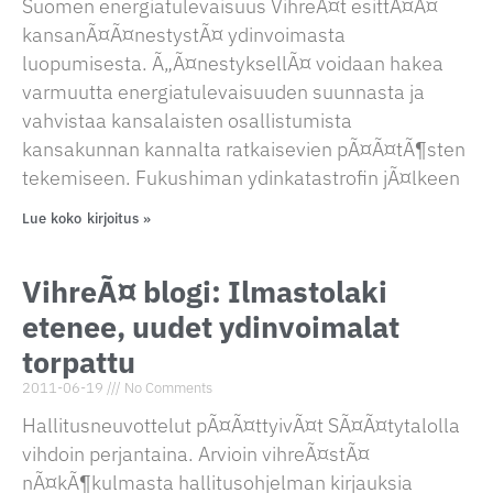
Suomen energiatulevaisuus VihreÃ¤t esittÃ¤Ã¤
kansanÃ¤Ã¤nestystÃ¤ ydinvoimasta
luopumisesta. Ã„Ã¤nestyksellÃ¤ voidaan hakea
varmuutta energiatulevaisuuden suunnasta ja
vahvistaa kansalaisten osallistumista
kansakunnan kannalta ratkaisevien pÃ¤Ã¤tÃ¶sten
tekemiseen. Fukushiman ydinkatastrofin jÃ¤lkeen
Lue koko kirjoitus »
VihreÃ¤ blogi: Ilmastolaki
etenee, uudet ydinvoimalat
torpattu
2011-06-19
No Comments
Hallitusneuvottelut pÃ¤Ã¤ttyivÃ¤t SÃ¤Ã¤tytalolla
vihdoin perjantaina. Arvioin vihreÃ¤stÃ¤
nÃ¤kÃ¶kulmasta hallitusohjelman kirjauksia