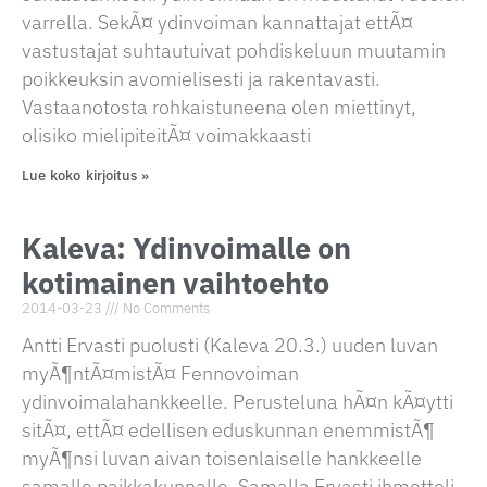
varrella. SekÃ¤ ydinvoiman kannattajat ettÃ¤
vastustajat suhtautuivat pohdiskeluun muutamin
poikkeuksin avomielisesti ja rakentavasti.
Vastaanotosta rohkaistuneena olen miettinyt,
olisiko mielipiteitÃ¤ voimakkaasti
Lue koko kirjoitus »
Kaleva: Ydinvoimalle on
kotimainen vaihtoehto
2014-03-23
No Comments
Antti Ervasti puolusti (Kaleva 20.3.) uuden luvan
myÃ¶ntÃ¤mistÃ¤ Fennovoiman
ydinvoimalahankkeelle. Perusteluna hÃ¤n kÃ¤ytti
sitÃ¤, ettÃ¤ edellisen eduskunnan enemmistÃ¶
myÃ¶nsi luvan aivan toisenlaiselle hankkeelle
samalle paikkakunnalle. Samalla Ervasti ihmetteli,