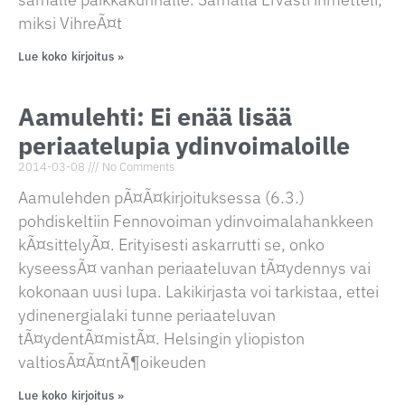
miksi VihreÃ¤t
Lue koko kirjoitus »
Aamulehti: Ei enää lisää
periaatelupia ydinvoimaloille
2014-03-08
No Comments
Aamulehden pÃ¤Ã¤kirjoituksessa (6.3.)
pohdiskeltiin Fennovoiman ydinvoimalahankkeen
kÃ¤sittelyÃ¤. Erityisesti askarrutti se, onko
kyseessÃ¤ vanhan periaateluvan tÃ¤ydennys vai
kokonaan uusi lupa. Lakikirjasta voi tarkistaa, ettei
ydinenergialaki tunne periaateluvan
tÃ¤ydentÃ¤mistÃ¤. Helsingin yliopiston
valtiosÃ¤Ã¤ntÃ¶oikeuden
Lue koko kirjoitus »