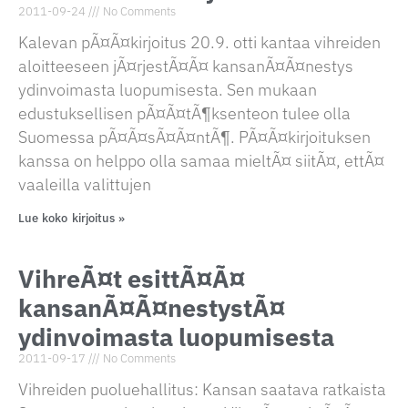
2011-09-24
No Comments
Kalevan pÃ¤Ã¤kirjoitus 20.9. otti kantaa vihreiden
aloitteeseen jÃ¤rjestÃ¤Ã¤ kansanÃ¤Ã¤nestys
ydinvoimasta luopumisesta. Sen mukaan
edustuksellisen pÃ¤Ã¤tÃ¶ksenteon tulee olla
Suomessa pÃ¤Ã¤sÃ¤Ã¤ntÃ¶. PÃ¤Ã¤kirjoituksen
kanssa on helppo olla samaa mieltÃ¤ siitÃ¤, ettÃ¤
vaaleilla valittujen
Lue koko kirjoitus »
VihreÃ¤t esittÃ¤Ã¤
kansanÃ¤Ã¤nestystÃ¤
ydinvoimasta luopumisesta
2011-09-17
No Comments
Vihreiden puoluehallitus: Kansan saatava ratkaista