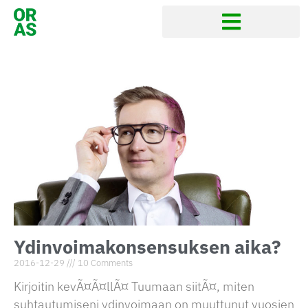
Ydinvoimakonsensuksen aika?
2016-12-29
10 Comments
Kirjoitin kevÃ¤Ã¤llÃ¤ Tuumaan siitÃ¤, miten
suhtautumiseni ydinvoimaan on muuttunut vuosien