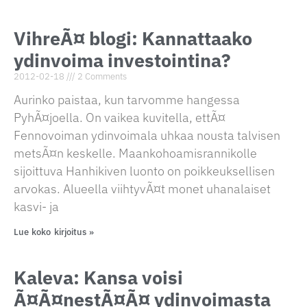
VihreÃ¤ blogi: Kannattaako
ydinvoima investointina?
2012-02-18
2 Comments
Aurinko paistaa, kun tarvomme hangessa
PyhÃ¤joella. On vaikea kuvitella, ettÃ¤
Fennovoiman ydinvoimala uhkaa nousta talvisen
metsÃ¤n keskelle. Maankohoamisrannikolle
sijoittuva Hanhikiven luonto on poikkeuksellisen
arvokas. Alueella viihtyvÃ¤t monet uhanalaiset
kasvi- ja
Lue koko kirjoitus »
Kaleva: Kansa voisi
Ã¤Ã¤nestÃ¤Ã¤ ydinvoimasta