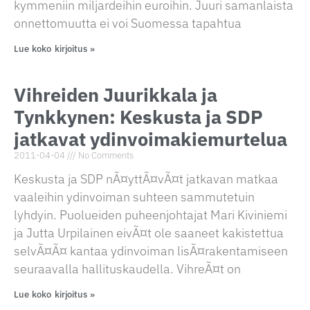
kymmeniin miljardeihin euroihin. Juuri samanlaista
onnettomuutta ei voi Suomessa tapahtua
Lue koko kirjoitus »
Vihreiden Juurikkala ja
Tynkkynen: Keskusta ja SDP
jatkavat ydinvoimakiemurtelua
2011-04-04
No Comments
Keskusta ja SDP nÃ¤yttÃ¤vÃ¤t jatkavan matkaa
vaaleihin ydinvoiman suhteen sammutetuin
lyhdyin. Puolueiden puheenjohtajat Mari Kiviniemi
ja Jutta Urpilainen eivÃ¤t ole saaneet kakistettua
selvÃ¤Ã¤ kantaa ydinvoiman lisÃ¤rakentamiseen
seuraavalla hallituskaudella. VihreÃ¤t on
Lue koko kirjoitus »