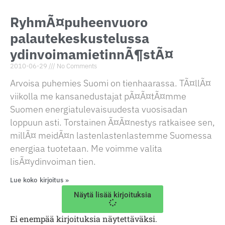
RyhmÃ¤puheenvuoro
palautekeskustelussa
ydinvoimamietinnÃ¶stÃ¤
2010-06-29
No Comments
Arvoisa puhemies Suomi on tienhaarassa. TÃ¤llÃ¤
viikolla me kansanedustajat pÃ¤Ã¤tÃ¤mme
Suomen energiatulevaisuudesta vuosisadan
loppuun asti. Torstainen Ã¤Ã¤nestys ratkaisee sen,
millÃ¤ meidÃ¤n lastenlastenlastemme Suomessa
energiaa tuotetaan. Me voimme valita
lisÃ¤ydinvoiman tien.
Lue koko kirjoitus »
Näytä lisää kirjoituksia
Ei enempää kirjoituksia näytettäväksi.